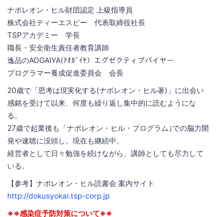
ナポレオン・ヒル財団認定 上級指導員
株式会社ティーエスピー 代表取締役社長
TSPアカデミー 学長
職長・安全衛生責任者教育講師
逸品のAOGAIYA(ｱｵｶﾞｲﾔ）エグゼクティブバイヤー
プログラマー養成促進委員会 会長
20歳で「思考は現実化する(ナポレオン・ヒル著)」に出会い
感銘を受けて以来、何度も繰り返し集中的に読むようにな
る。
27歳で起業後も「ナポレオン・ヒル・プログラム｣での脳力開
発や速聴に没頭し、現在も継続中。
経営者として日々勉強を続けながら、講師としても尽力して
いる。
【参考】ナポレオン・ヒル読書会 案内サイト
http://dokusyokai.tsp-corp.jp
※※感染症予防対策について※※