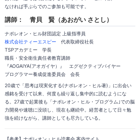
なければ手ぶらでのご参加も可能です。
講師： 青貝 賢（あおがい さとし）
ナポレオン・ヒル財団認定 上級指導員
株式会社ティーエスピー
代表取締役社長
TSPアカデミー 学長
職長・安全衛生責任者教育講師
『AOGAIYA(アオガイヤ）』 エグゼクティブバイヤー
プログラマー養成促進委員会 会長
20歳で「思考は現実化する(ナポレオン・ヒル著)」に出会い
感銘を受けて以来、何度も繰り返し集中的に読むようにな
る。27歳で起業後も「ナポレオン・ヒル・プログラム｣での脳
力開発や速聴に没頭し、現在も継続中。経営者として日々勉
強を続けながら、講師としても尽力している。
【参考】ナポレオン・ヒル読書会 案内サイト